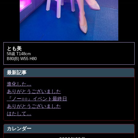
とも美
58歳 T148cm
B80(B) W55 H80
最新記事
進化した…
ありがとうございました
『ノー○○』イベント最終日
ありがとうございました
はたして…
カレンダー