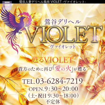
鶯谷人妻デリヘル風俗 VIOLET -ヴァイオレット-
MENU