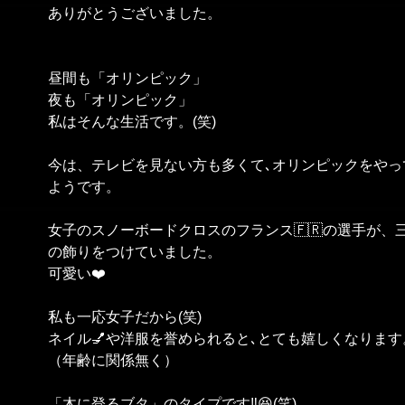
ありがとうございました。
昼間も「オリンピック」
夜も「オリンピック」
私はそんな生活です。(笑)
今は、テレビを見ない方も多くて､オリンピックをやっ
ようです。
女子のスノーボードクロスのフランス🇫🇷の選手が、
の飾りをつけていました。
可愛い❤️
私も一応女子だから(笑)
ネイル💅や洋服を誉められると､とても嬉しくなります
（年齢に関係無く）
「木に登るブタ」のタイプです‼️😆(笑)