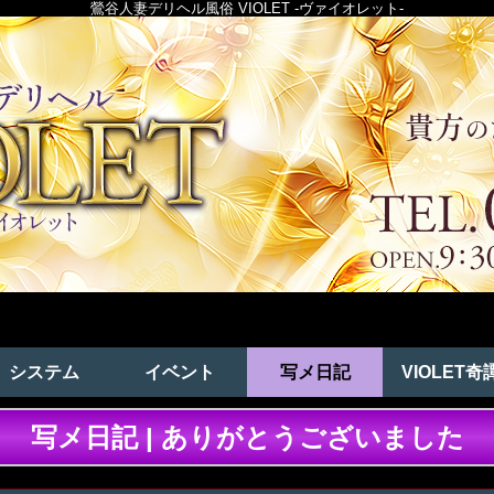
鶯谷人妻デリヘル風俗 VIOLET -ヴァイオレット-
システム
イベント
写メ日記
VIOLET奇
写メ日記 | ありがとうございました