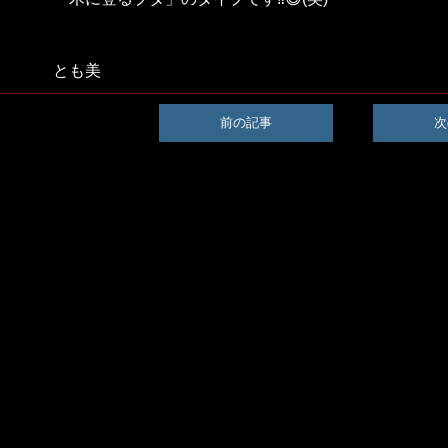
とも美
前の記事
次