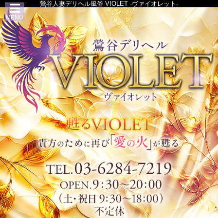
鶯谷人妻デリヘル風俗 VIOLET -ヴァイオレット-
MENU