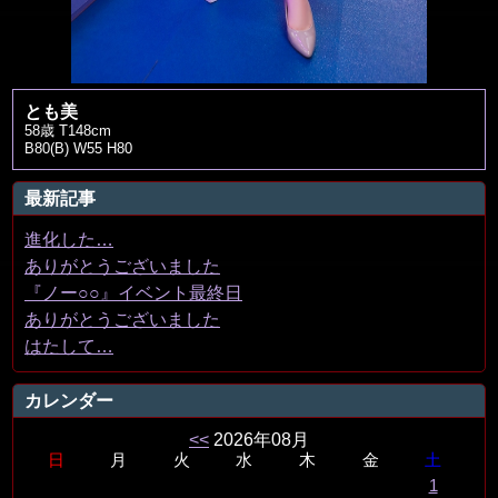
とも美
58歳 T148cm
B80(B) W55 H80
最新記事
進化した…
ありがとうございました
『ノー○○』イベント最終日
ありがとうございました
はたして…
カレンダー
<<
2026年08月
日
月
火
水
木
金
土
1