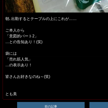
朝､出勤するとテーブルの上にこれが……
ご本人から
「意図的パート2」
…との告知あり！(笑)
袋には
「売れ筋人気」
…の表示あり！
皆さんお好きなのね～(笑)
とも美
前の記事