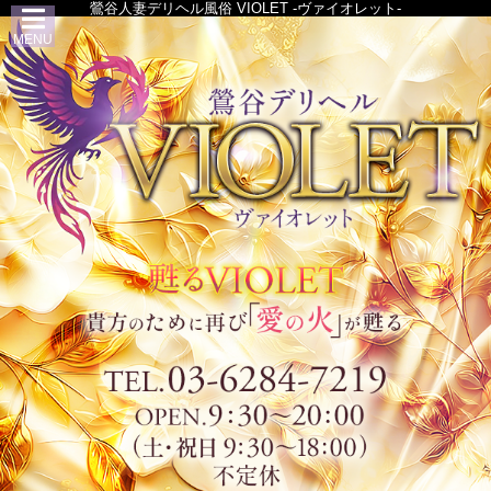
鶯谷人妻デリヘル風俗 VIOLET -ヴァイオレット-
MENU