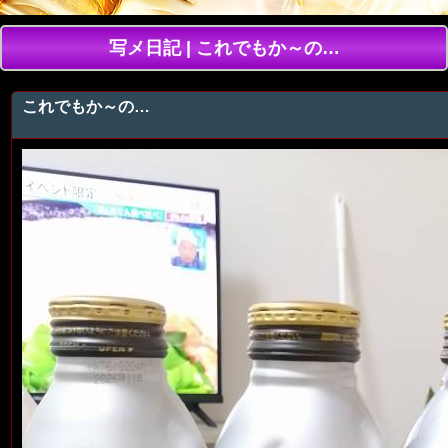
写メ日記 | これでもか～の…
これでもか～の…