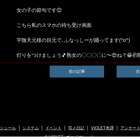
女の子の節句です😊
こちら私のスマホの待ち受け画面
宇髄天元様の目元で､ふなっしーが踊ってます(^o^)
灯りをつけましょう🎵熟女の〇〇〇〇に〜😍ね？😁✌️
前の記事
次
ジュール
システム
イベント
写メ日記
VIOLET奇譚
アンケー
©
VIOLET -ヴァイオレット-