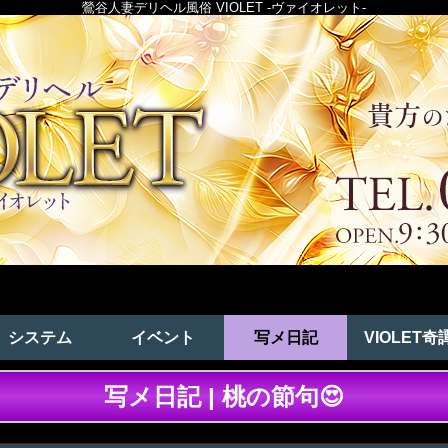
鶯谷人妻デリヘル風俗 VIOLET -ヴァイオレット-
システム
イベント
写メ日記
VIOLET奇
写メ日記 | 桃の節句😍