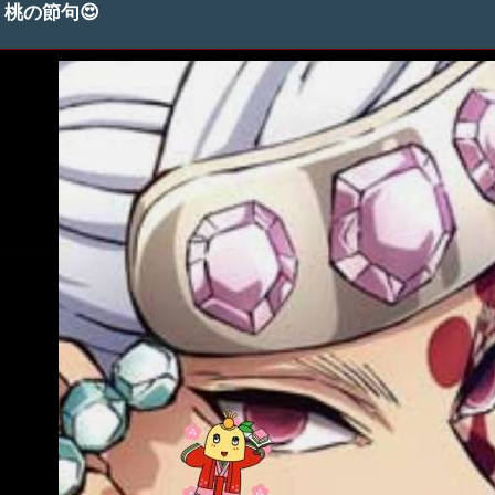
桃の節句😍