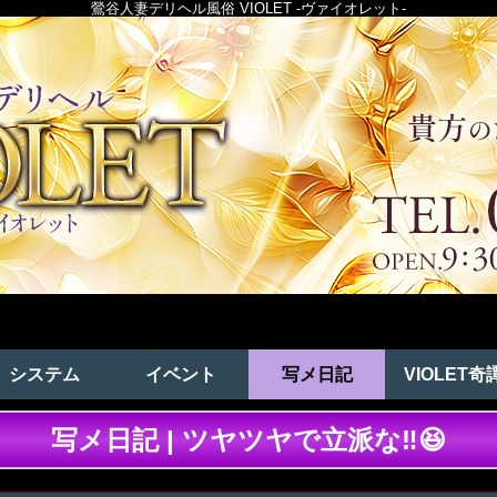
鶯谷人妻デリヘル風俗 VIOLET -ヴァイオレット-
システム
イベント
写メ日記
VIOLET奇
写メ日記 | ツヤツヤで立派な‼️😆