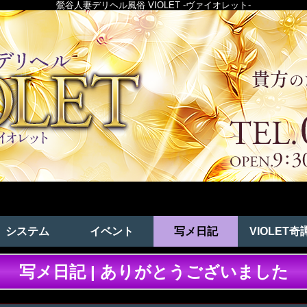
鶯谷人妻デリヘル風俗 VIOLET -ヴァイオレット-
システム
イベント
写メ日記
VIOLET奇
写メ日記 | ありがとうございました