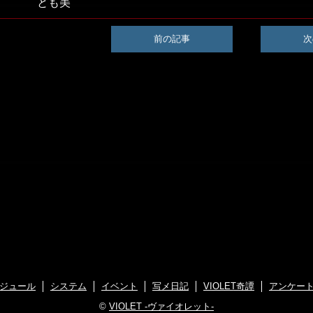
とも美
前の記事
次
ジュール
システム
イベント
写メ日記
VIOLET奇譚
アンケー
©
VIOLET -ヴァイオレット-