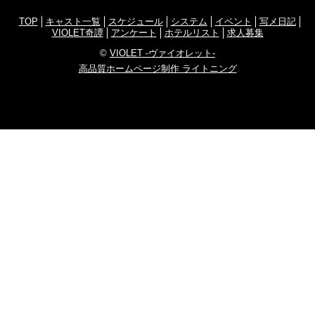
TOP
キャスト一覧
スケジュール
システム
イベント
写メ日記
VIOLET奇譚
アンケート
ホテルリスト
求人募集
©
VIOLET -ヴァイオレット-
高品質ホームページ制作 ライトニング