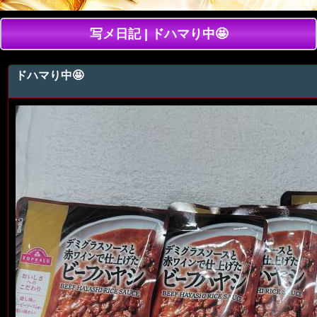
写メ日記 | ドハマり中🤩
ドハマり中🤩