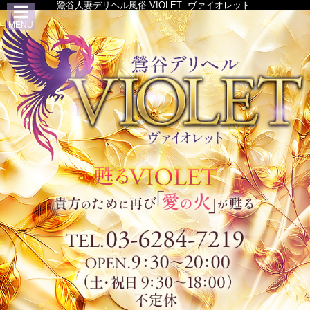
鶯谷人妻デリヘル風俗 VIOLET -ヴァイオレット-
MENU