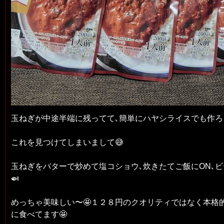
玉ねぎが中途半端に残ってて､簡単にハヤシライスでも作ろう
これを見つけてしまいまして😅
玉ねぎをバターで炒めて塩コショウ､炊きたてご飯にON､
🍛
めっちゃ美味しい〜🤩１２８円のクオリティではなく本格
に食べてます🤩