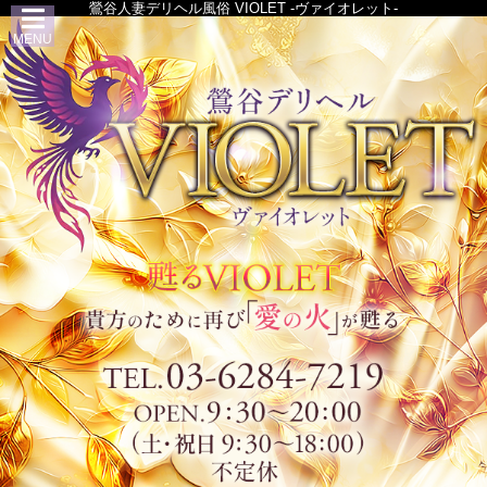
鶯谷人妻デリヘル風俗 VIOLET -ヴァイオレット-
MENU