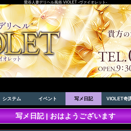
鶯谷人妻デリヘル風俗 VIOLET -ヴァイオレット-
システム
イベント
写メ日記
VIOLET奇
写メ日記 | おはようございます