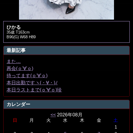
ひかる
35歳 T163cm
B96(G) W68 H89
最新記事
また…
再会(ｏ'∀'ｏ)
待ってます(ｏ'∀'ｏ)
本日出勤ですヽ(・∀・)ﾉ
本日ラストまで(ｏ'∀'ｏ)珍
カレンダー
<<
2026年08月
日
月
火
水
木
金
土
1