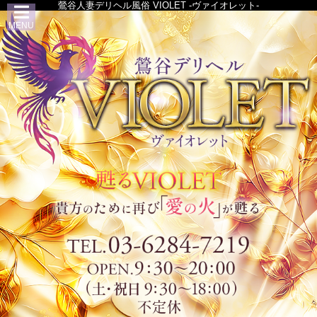
鶯谷人妻デリヘル風俗 VIOLET -ヴァイオレット-
MENU