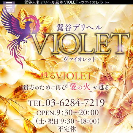
鶯谷人妻デリヘル風俗 VIOLET -ヴァイオレット-
MENU