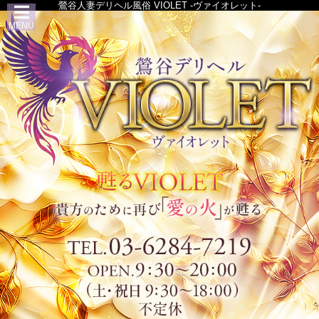
鶯谷人妻デリヘル風俗 VIOLET -ヴァイオレット-
MENU