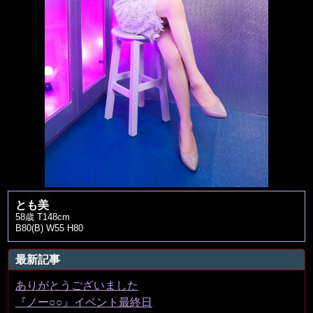
とも美
58歳 T148cm
B80(B) W55 H80
最新記事
ありがとうございました
『ノー○○』イベント最終日