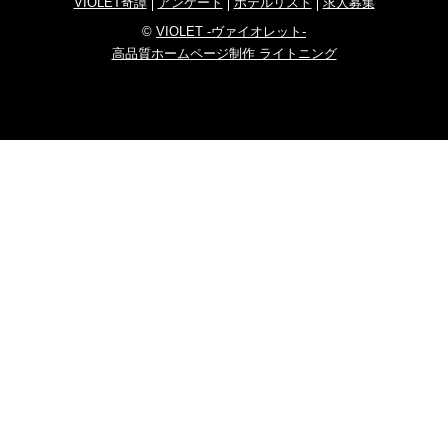
VIOLET奇譚
アンケート
ホテルリスト
求人募集
©
VIOLET -ヴァイオレット-
高品質ホームページ制作 ライトニング