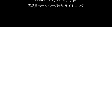
©
VIOLET -ヴァイオレット-
高品質ホームページ制作 ライトニング