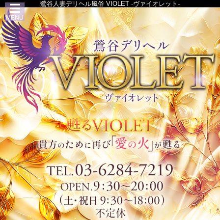
鶯谷人妻デリヘル風俗 VIOLET -ヴァイオレット-
MENU