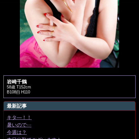
岩崎千鶴
58歳 T152cm
B108(I) H110
最新記事
キタ―！！
暑いので···
今週は？