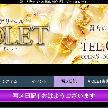
鶯谷人妻デリヘル風俗 VIOLET -ヴァイオレット-
システム
イベント
写メ日記
VIOLET奇
写メ日記 | おはようございます