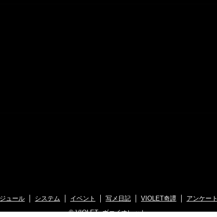
ジュール
システム
イベント
写メ日記
VIOLET奇譚
アンケー
©
VIOLET -ヴァイオレット-