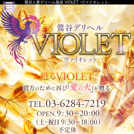
鶯谷人妻デリヘル風俗 VIOLET -ヴァイオレット-
MENU