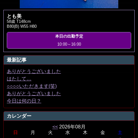
とも美
58歳 T148cm
B80(B) W55 H80
本日の出勤予定
10:00～16:00
最新記事
ありがとうございました
はたして…
○○○○いただきます(笑)
ありがとうございました
今日は何の日？
カレンダー
<<
2026年08月
日
月
火
水
木
金
土