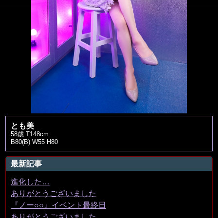
とも美
58歳 T148cm
B80(B) W55 H80
最新記事
進化した…
ありがとうございました
『ノー○○』イベント最終日
ありがとうございました