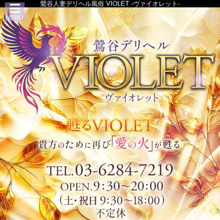
鶯谷人妻デリヘル風俗 VIOLET -ヴァイオレット-
MENU