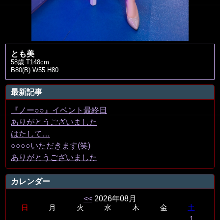
とも美
58歳 T148cm
B80(B) W55 H80
最新記事
『ノー○○』イベント最終日
ありがとうございました
はたして…
○○○○いただきます(笑)
ありがとうございました
カレンダー
<<
2026年08月
日
月
火
水
木
金
土
1