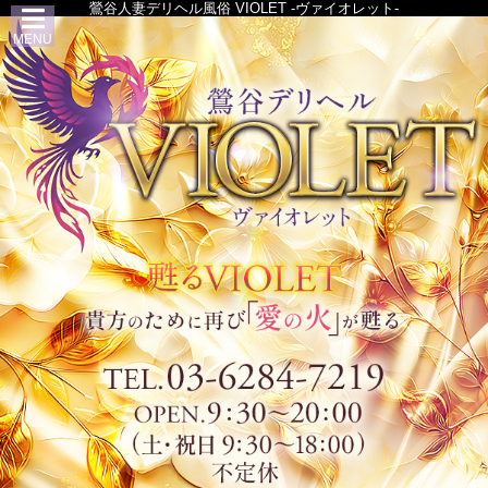
鶯谷人妻デリヘル風俗 VIOLET -ヴァイオレット-
MENU