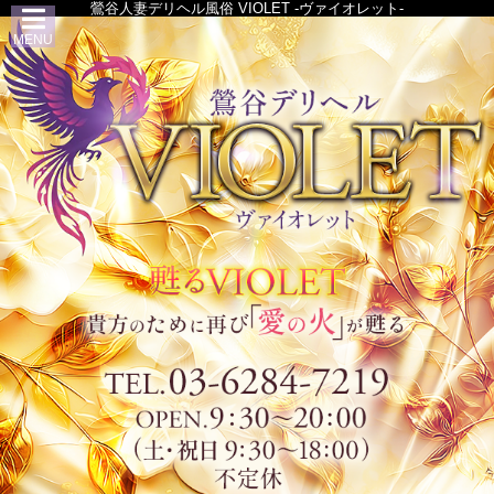
鶯谷人妻デリヘル風俗 VIOLET -ヴァイオレット-
MENU