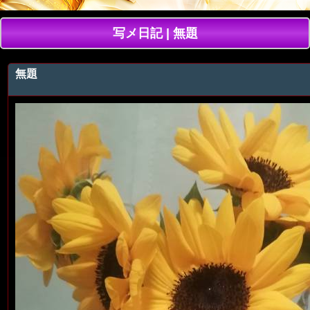
写メ日記 | 無題
無題