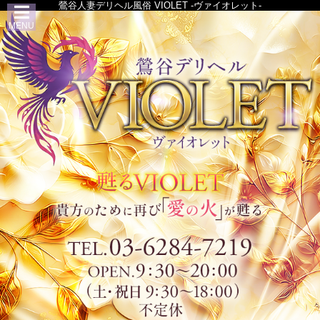
鶯谷人妻デリヘル風俗 VIOLET -ヴァイオレット-
MENU