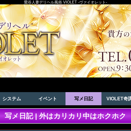
鶯谷人妻デリヘル風俗 VIOLET -ヴァイオレット-
システム
イベント
写メ日記
VIOLET奇
写メ日記 | 外はカリカリ中はホクホク