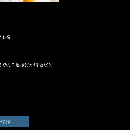
が主役！
温での２度揚げが特徴だと
の記事