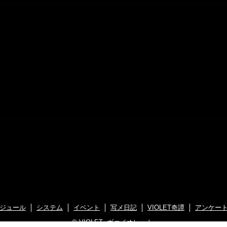
ジュール
システム
イベント
写メ日記
VIOLET奇譚
アンケー
©
VIOLET -ヴァイオレット-