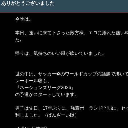
ありがとうございました
今晩は。
本日、逢いに来て下さった殿方様、エロに溺れた熱い
た｡
帰りは、気持ちのいい風が吹いていました。
世の中は、サッカー⚽のワールドカップの話題で沸い
レーボール🏐も、
『ネーションズリーグ2026』
の予選がスタートしています｡
男子は先日、17年ぶりに、強豪ポーランド🇵🇱に、セ
利しました。（ばんざーい🙌）