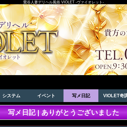
鶯谷人妻デリヘル風俗 VIOLET -ヴァイオレット-
システム
イベント
写メ日記
VIOLET奇
写メ日記 | ありがとうございました