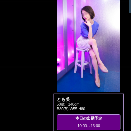
とも美
58歳 T148cm
B80(B) W55 H80
本日の出勤予定
10:00～16:00