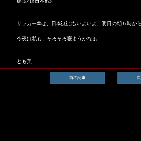
頑張れ✊日本‼️😆
サッカー⚽は、日本🇯🇵もいよいよ、明日の朝５時か
今夜は私も、そろそろ寝ようかなぁ…
とも美
前の記事
次