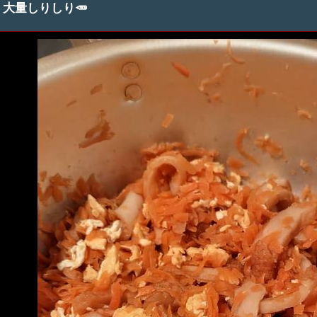
大量しりしり🥕