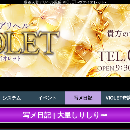
鶯谷人妻デリヘル風俗 VIOLET -ヴァイオレット-
システム
イベント
写メ日記
VIOLET奇
写メ日記 | 大量しりしり🥕