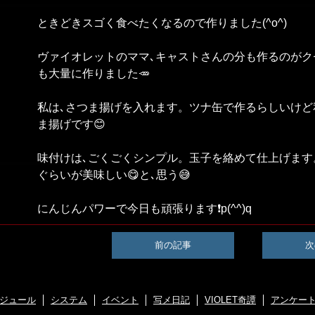
ときどきスゴく食べたくなるので作りました(^o^)
ヴァイオレットのママ､キャストさんの分も作るのがク
も大量に作りました🥕
私は､さつま揚げを入れます。ツナ缶で作るらしいけど
ま揚げです😊
味付けは､ごくごくシンプル。玉子を絡めて仕上げます
ぐらいが美味しい😋と､思う😅
にんじんパワーで今日も頑張ります❗p(^^)q
前の記事
次
ジュール
システム
イベント
写メ日記
VIOLET奇譚
アンケー