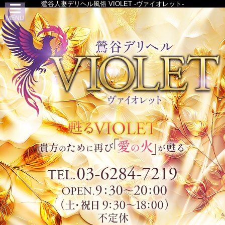
鶯谷人妻デリヘル風俗 VIOLET -ヴァイオレット-
MENU