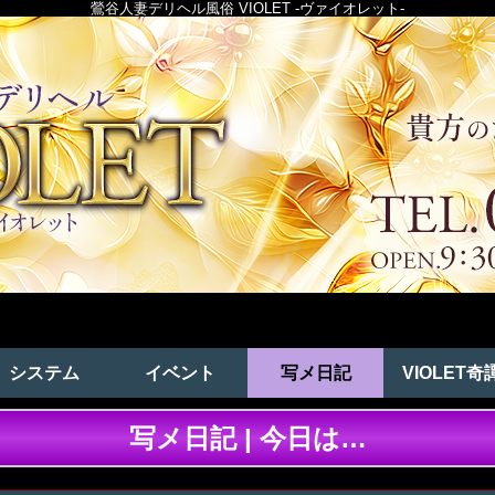
鶯谷人妻デリヘル風俗 VIOLET -ヴァイオレット-
システム
イベント
写メ日記
VIOLET奇
写メ日記 | 今日は…