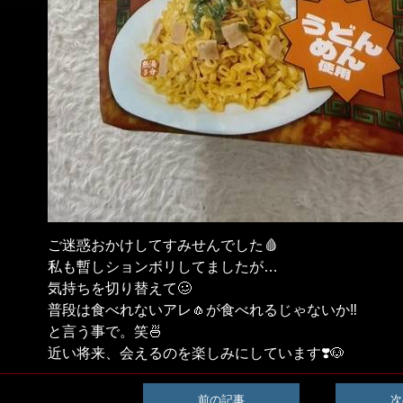
ご迷惑おかけしてすみせんでした🩸
私も暫しションボリしてましたが…
気持ちを切り替えて🥴
普段は食べれないアレ🧄が食べれるじゃないか‼️
と言う事で。笑🍜
近い将来、会えるのを楽しみにしています❣️🐶
前の記事
次