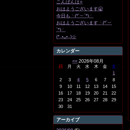
こんばんは⭐️
おはようございます🥱
今日も╰(*´︶`*)╯
おはようございます╰(*´︶
`*)╯
(*,,•ᴗ•,,)☆
カレンダー
<<
2026年08月
日
月
火
水
木
金
土
1
2
3
4
5
6
7
8
9
10
11
12
13
14
15
16
17
18
19
20
21
22
23
24
25
26
27
28
29
30
31
アーカイブ