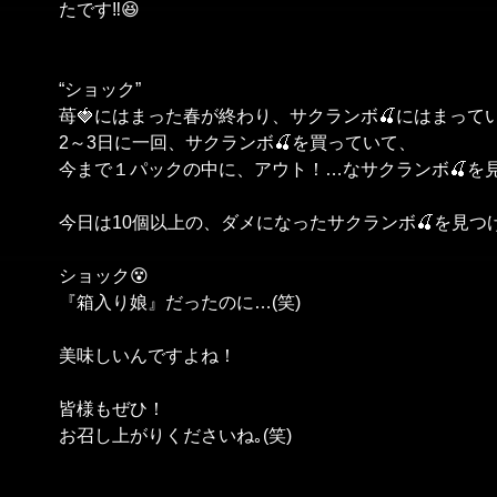
たです‼️😆
“ショック”
苺🍓にはまった春が終わり、サクランボ🍒にはまって
2～3日に一回、サクランボ🍒を買っていて、
今まで１パックの中に、アウト！…なサクランボ🍒を
今日は10個以上の、ダメになったサクランボ🍒を見つ
ショック😵
『箱入り娘』だったのに…(笑)
美味しいんですよね！
皆様もぜひ！
お召し上がりくださいね｡(笑)