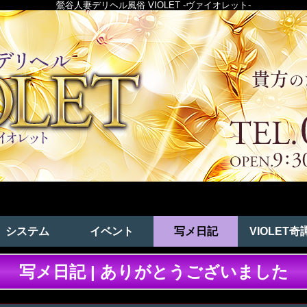
鶯谷人妻デリヘル風俗 VIOLET -ヴァイオレット-
システム
イベント
写メ日記
VIOLET奇
写メ日記 | ありがとうございました