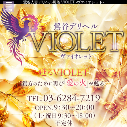
鶯谷人妻デリヘル風俗 VIOLET -ヴァイオレット-
MENU