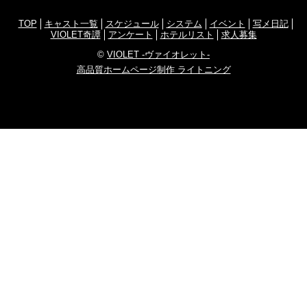
TOP
キャスト一覧
スケジュール
システム
イベント
写メ日記
VIOLET奇譚
アンケート
ホテルリスト
求人募集
©
VIOLET -ヴァイオレット-
高品質ホームページ制作 ライトニング