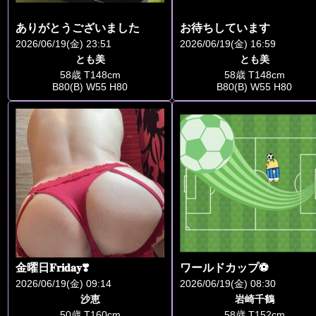
ありがとうございました
お待ちしています
2026/06/19(金) 23:51
2026/06/19(金) 16:59
とも美
とも美
58歳 T148cm
58歳 T148cm
B80(B) W55 H80
B80(B) W55 H80
金曜日𝐅𝐫𝐢𝐝𝐚𝐲❣️
ワールドカップ⚽️
2026/06/19(金) 09:14
2026/06/19(金) 08:30
沙恵
岩崎千鶴
50歳 T160cm
58歳 T152cm