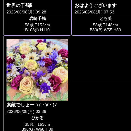
世界の千鶴⁉️
おはようございます
2026/06/08(月) 09:28
2026/06/08(月) 07:53
岩崎千鶴
とも美
58歳 T152cm
58歳 T148cm
B108(I) H110
B80(B) W55 H80
素敵でしょーヽ(・∀・)ﾉ
2026/06/08(月) 03:36
ひかる
35歳 T163cm
B96(G) W68 H89