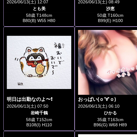
2026/06/13(土) 12:07
2026/06/13(土) 08:49
とも美
沙恵
58歳 T148cm
50歳 T160cm
B80(B) W55 H80
B99(E) H100
明日は出勤なのよ〜❗
おっぱい(ｏ'∀'ｏ)
2026/06/13(土) 07:50
2026/06/13(土) 06:10
岩崎千鶴
ひかる
58歳 T152cm
35歳 T163cm
B108(I) H110
B96(G) W68 H89