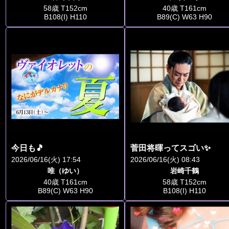
58歳 T152cm
40歳 T161cm
B108(I) H110
B89(C) W63 H90
今日も🎵
菅田将暉ってスゴい✨
2026/06/16(火) 17:54
2026/06/16(火) 08:43
唯（ゆい）
岩崎千鶴
40歳 T161cm
58歳 T152cm
B89(C) W63 H90
B108(I) H110