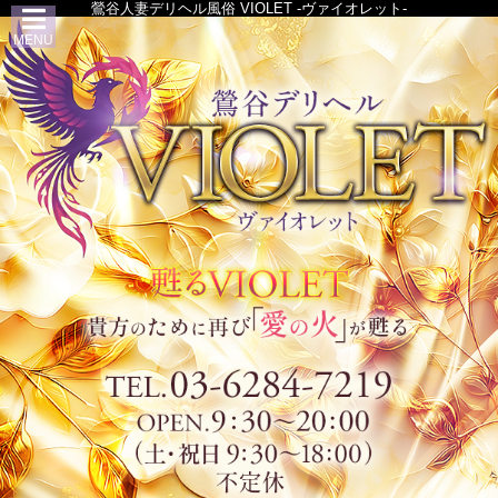
鶯谷人妻デリヘル風俗 VIOLET -ヴァイオレット-
MENU