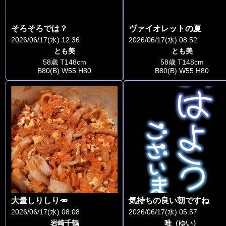
そろそろでは？
ヴァイオレットの夏
2026/06/17(水) 12:36
2026/06/17(水) 08:52
とも美
とも美
58歳 T148cm
58歳 T148cm
B80(B) W55 H80
B80(B) W55 H80
大量しりしり🥕
気持ちの良い朝ですね
2026/06/17(水) 08:08
2026/06/17(水) 05:57
岩崎千鶴
唯（ゆい）