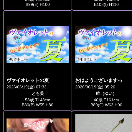
B99(E) H100
B108(I) H110
ヴァイオレットの夏
おはようございますっ
2026/06/19(金) 07:33
2026/06/19(金) 05:26
とも美
唯（ゆい）
58歳 T148cm
40歳 T161cm
B80(B) W55 H80
B89(C) W63 H90