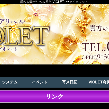
鶯谷人妻デリヘル風俗 VIOLET -ヴァイオレット-
システム
イベント
写メ日記
VIOLET奇
リンク