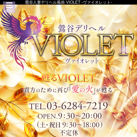
鶯谷人妻デリヘル風俗 VIOLET -ヴァイオレット-
MENU