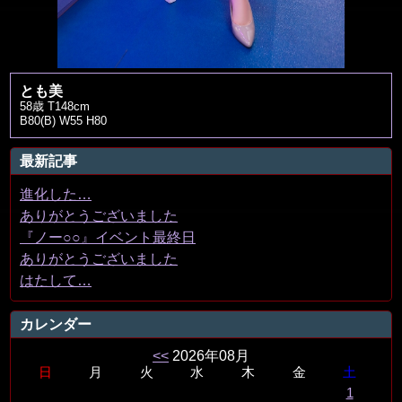
とも美
58歳 T148cm
B80(B) W55 H80
最新記事
進化した…
ありがとうございました
『ノー○○』イベント最終日
ありがとうございました
はたして…
カレンダー
<<
2026年08月
日
月
火
水
木
金
土
1