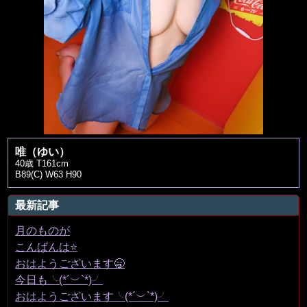
唯（ゆい）
40歳 T161cm
B89(C) W63 H90
最新記事
月のものが
こんばんは⭐️
おはようございます🥱
今日も╰(*´︶`*)╯
おはようございます╰(*´︶`*)╯