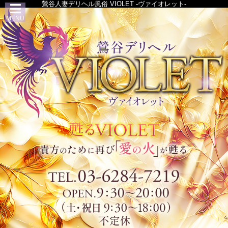
鶯谷人妻デリヘル風俗 VIOLET -ヴァイオレット-
MENU