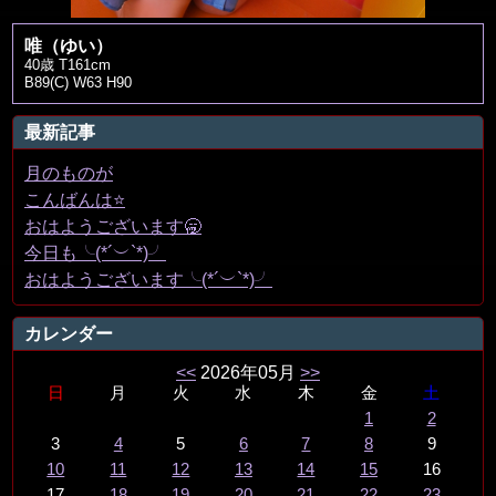
唯（ゆい）
40歳 T161cm
B89(C) W63 H90
最新記事
月のものが
こんばんは⭐️
おはようございます🥱
今日も╰(*´︶`*)╯
おはようございます╰(*´︶`*)╯
カレンダー
<<
2026年05月
>>
日
月
火
水
木
金
土
1
2
3
4
5
6
7
8
9
10
11
12
13
14
15
16
17
18
19
20
21
22
23