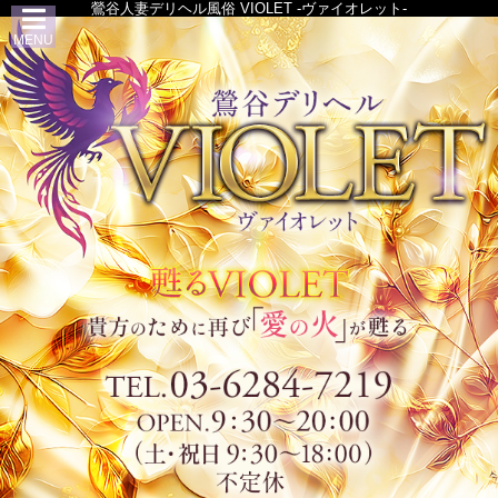
鶯谷人妻デリヘル風俗 VIOLET -ヴァイオレット-
MENU