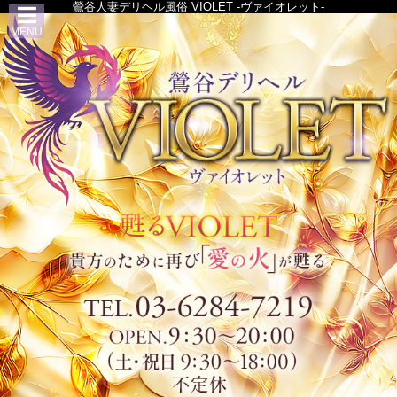
鶯谷人妻デリヘル風俗 VIOLET -ヴァイオレット-
MENU