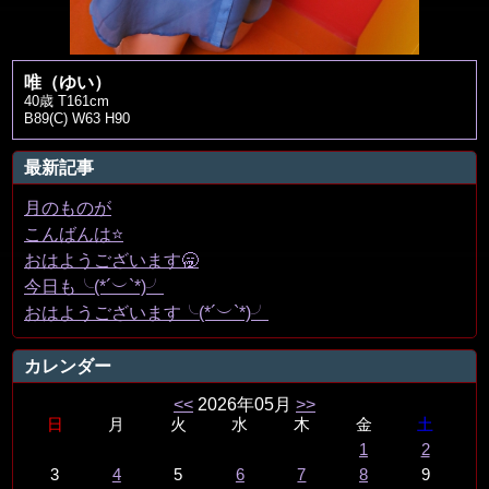
唯（ゆい）
40歳 T161cm
B89(C) W63 H90
最新記事
月のものが
こんばんは⭐️
おはようございます🥱
今日も╰(*´︶`*)╯
おはようございます╰(*´︶`*)╯
カレンダー
<<
2026年05月
>>
日
月
火
水
木
金
土
1
2
3
4
5
6
7
8
9