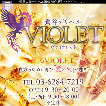
鶯谷人妻デリヘル風俗 VIOLET -ヴァイオレット-
MENU