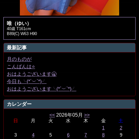
唯（ゆい）
40歳 T161cm
B89(C) W63 H90
最新記事
月のものが
こんばんは⭐️
おはようございます🥱
今日も╰(*´︶`*)╯
おはようございます╰(*´︶`*)╯
カレンダー
<<
2026年05月
>>
日
月
火
水
木
金
土
1
2
3
4
5
6
7
8
9