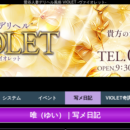
鶯谷人妻デリヘル風俗 VIOLET -ヴァイオレット-
システム
イベント
写メ日記
VIOLET奇
唯（ゆい）｜写メ日記