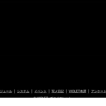
ジュール
システム
イベント
写メ日記
VIOLET奇譚
アンケー
©
VIOLET -ヴァイオレット-
高品質ホームページ制作 ライトニング