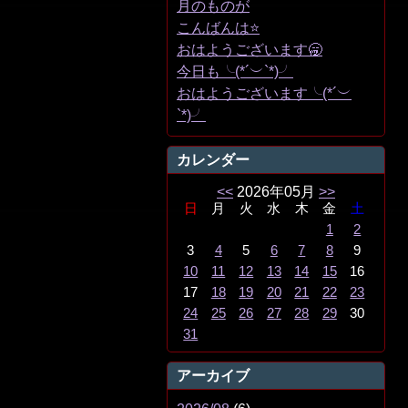
月のものが
こんばんは⭐️
おはようございます🥱
今日も╰(*´︶`*)╯
おはようございます╰(*´︶
`*)╯
カレンダー
<<
2026年05月
>>
日
月
火
水
木
金
土
1
2
3
4
5
6
7
8
9
10
11
12
13
14
15
16
17
18
19
20
21
22
23
24
25
26
27
28
29
30
31
アーカイブ