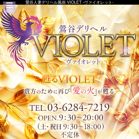
鶯谷人妻デリヘル風俗 VIOLET -ヴァイオレット-
MENU