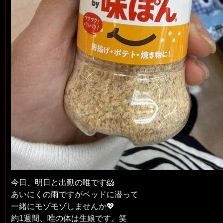
今日、明日と出勤の唯です🐹
あいにくの雨ですがベッドに潜って
一緒にモゾモゾしませんか💖
約1週間、唯の体は生娘です。笑