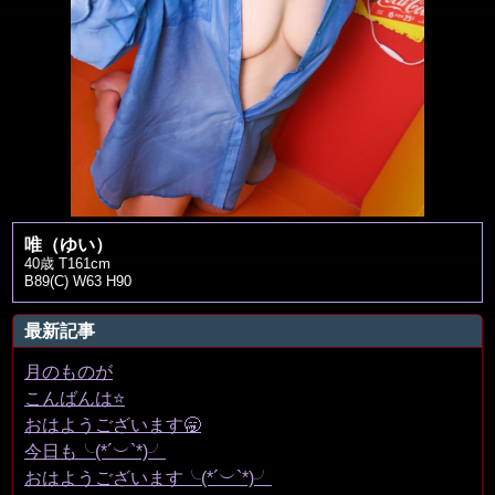
唯（ゆい）
40歳 T161cm
B89(C) W63 H90
最新記事
月のものが
こんばんは⭐️
おはようございます🥱
今日も╰(*´︶`*)╯
おはようございます╰(*´︶`*)╯