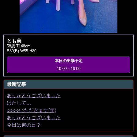
とも美
58歳 T148cm
B80(B) W55 H80
本日の出勤予定
10:00～16:00
最新記事
ありがとうございました
はたして…
○○○○いただきます(笑)
ありがとうございました
今日は何の日？