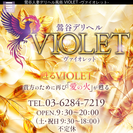
鶯谷人妻デリヘル風俗 VIOLET -ヴァイオレット-
MENU