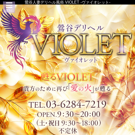
鶯谷人妻デリヘル風俗 VIOLET -ヴァイオレット-
MENU