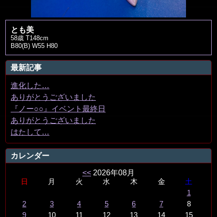
とも美
58歳 T148cm
B80(B) W55 H80
最新記事
進化した…
ありがとうございました
『ノー○○』イベント最終日
ありがとうございました
はたして…
カレンダー
<<
2026年08月
日
月
火
水
木
金
土
1
2
3
4
5
6
7
8
9
10
11
12
13
14
15