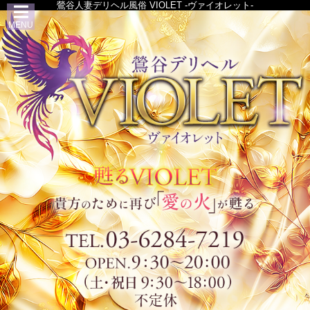
鶯谷人妻デリヘル風俗 VIOLET -ヴァイオレット-
MENU