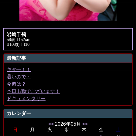
岩崎千鶴
58歳 T152cm
B108(I) H110
最新記事
キタ―！！
暑いので···
今週は？
本日出勤でございます！
ドキュメンタリー
カレンダー
<<
2026年05月
>>
日
月
火
水
木
金
土